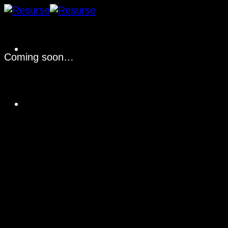
Fortsæt
til
indhold
Coming soon…