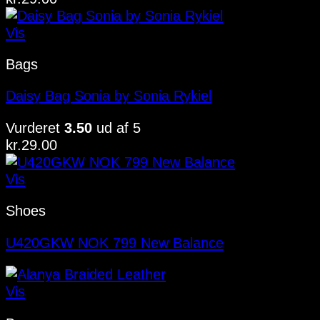
Vis
Bags
Daisy Bag Sonia by Sonia Rykiel
Vurderet
3.50
ud af 5
kr.
29.00
Vis
Shoes
U420GKW NOK 799 New Balance
Vis