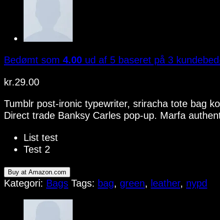
Bedømt som
4.00
ud af 5 baseret på
3
kundebed
kr.
29.00
Tumblr post-ironic typewriter, sriracha tote bag kog
Direct trade Banksy Carles pop-up. Marfa authent
List test
Test 2
Buy at Amazon.com
Kategori:
Bags
Tags:
bag
,
green
,
leather
,
nypd