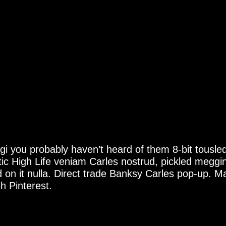
i you probably haven’t heard of them 8-bit tousled al
tic High Life veniam Carles nostrud, pickled megg
ird on it nulla. Direct trade Banksy Carles pop-up. 
h Pinterest.