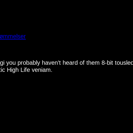
ømmelser
i you probably haven’t heard of them 8-bit tousled al
ic High Life veniam.