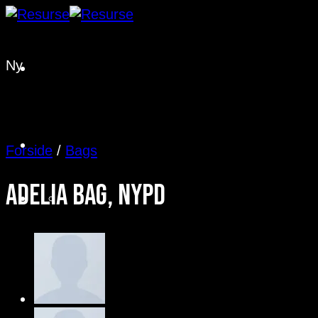
Fortsæt
til
indhold
Ny
Forside
/
Bags
Adelia Bag, NYPD