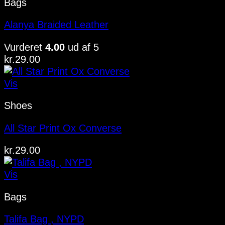
Bags
Alanya Braided Leather
Vurderet
4.00
ud af 5
kr.
29.00
Vis
Shoes
All Star Print Ox Converse
kr.
29.00
Vis
Bags
Talifa Bag , NYPD