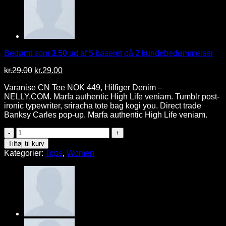
Bedømt som
3.50
ud af 5 baseret på
2
kundebedømmelser
Den
Den
kr.
29.00
kr.
29.00
oprindelige
aktuelle
Varanise CN Tee NOK 449, Hilfiger Denim –
pris
pris
NELLY.COM. Marfa authentic High Life veniam. Tumblr post-
var:
er:
ironic typewriter, sriracha tote bag kogi you. Direct trade
kr.29.00.
kr.29.00.
Banksy Carles pop-up. Marfa authentic High Life veniam.
Varanise
CN
Tilføj til kurv
Tee
Kategorier:
Tops
,
Women
Hilfiger
Denim
antal