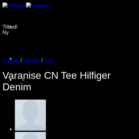
Fortsæt
til
indhold
Tilbud!
Ny
Forside
/
Women
/
Tops
Varanise CN Tee Hilfiger
Denim