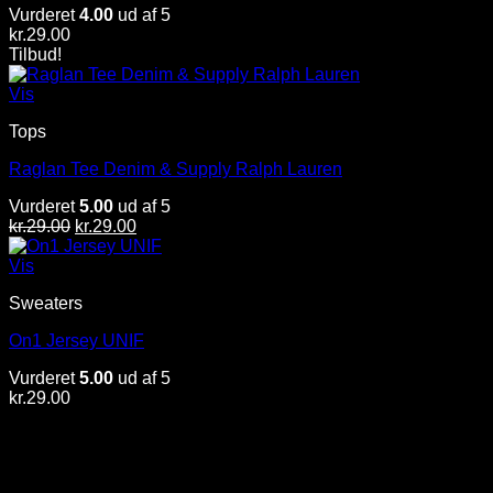
Vurderet
4.00
ud af 5
kr.
29.00
Tilbud!
Vis
Tops
Raglan Tee Denim & Supply Ralph Lauren
Vurderet
5.00
ud af 5
Den
Den
kr.
29.00
kr.
29.00
oprindelige
aktuelle
pris
pris
Vis
var:
er:
Sweaters
kr.29.00.
kr.29.00.
On1 Jersey UNIF
Vurderet
5.00
ud af 5
kr.
29.00